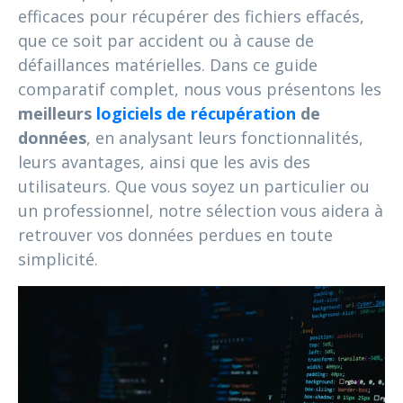
efficaces pour récupérer des fichiers effacés,
que ce soit par accident ou à cause de
défaillances matérielles. Dans ce guide
comparatif complet, nous vous présentons les
meilleurs
logiciels de récupération
de
données
, en analysant leurs fonctionnalités,
leurs avantages, ainsi que les avis des
utilisateurs. Que vous soyez un particulier ou
un professionnel, notre sélection vous aidera à
retrouver vos données perdues en toute
simplicité.