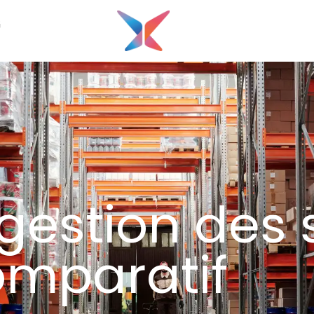
G
 gestion des 
omparatif