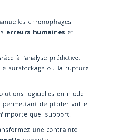
 manuelles chronophages.
es
erreurs humaines
et
âce à l’analyse prédictive,
 le surstockage ou la rupture
lutions logicielles en mode
e, permettant de piloter votre
n’importe quel support.
ansformez une contrainte
onnelle
immédiat.