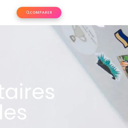
COMPARER
taires
des