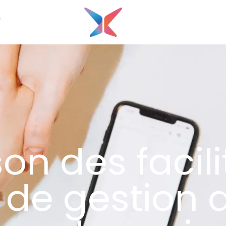
G
n des facili
s de gestion 