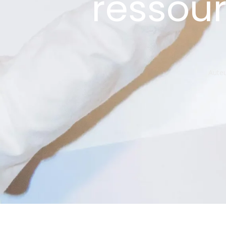
ressou
Auteu