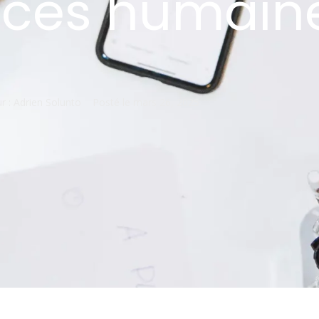
rces humain
r :
Adrien Solunto
Posté le
mars 26, 2025