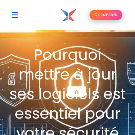
COMPARER
Pourquoi
mettre à jour
ses logiciels est
essentiel pour
votre sécurité