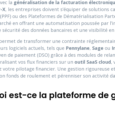
avec la
généralisation de la facturation électroniq
r-X
, les entreprises doivent s’équiper de solutions 
n (PPF) ou des Plateformes de Dématérialisation Par
rché en offrant une automatisation poussée par l’inte
sécurité des données bancaires et une visibilité en 
permet de transformer une contrainte réglementaire
urs logiciels actuels, tels que
Pennylane
,
Sage
ou
I
yen de paiement (DSO) grâce à des modules de rela
alisant vos flux financiers sur un
outil SaaS cloud
,
votre pilotage financier. Une gestion rigoureuse et
son fonds de roulement et pérenniser son activité
i est-ce la plateforme de 