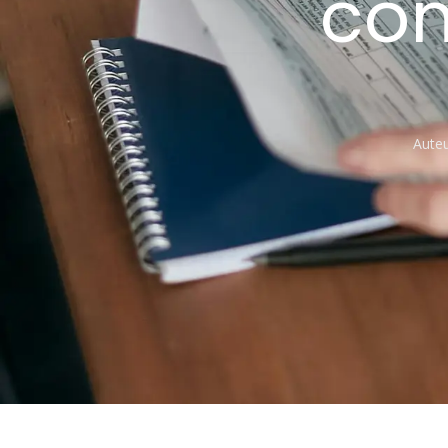
com
Auteu