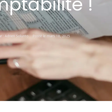
ptabilité !
r :
Adrien Solunto
Posté le
mars 18, 2025