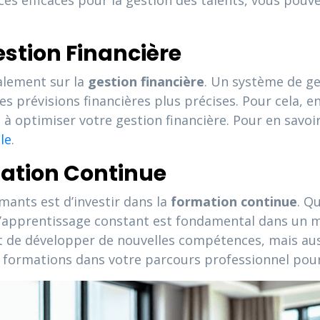
es efficaces pour la gestion des talents, vous pouve
estion Financière
alement sur la
gestion financière
. Un système de ge
es prévisions financières plus précises. Pour cela, 
à optimiser votre gestion financière. Pour en savoi
cle
.
mation Continue
ants est d’investir dans la
formation continue
. Q
 l’apprentissage constant est fondamental dans un 
 de développer de nouvelles compétences, mais auss
s formations dans votre parcours professionnel pou