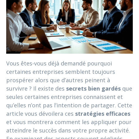
Vous êtes-vous déjà demandé pourquoi
certaines entreprises semblent toujours
prospérer alors que d’autres peinent à
survivre ? Il existe des
secrets bien gardés
que
seules certaines entreprises connaissent et
qu’elles n’ont pas l’intention de partager. Cette
article vous dévoilera ces
stratégies efficaces
et vous montrera comment les appliquer pour
atteindre le succès dans votre propre activité.
En examinant des aspects souvent négligés,