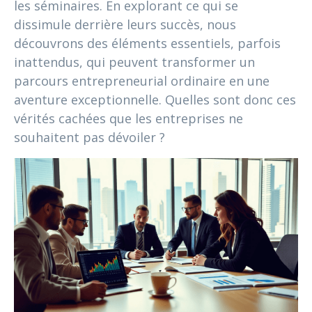
les séminaires. En explorant ce qui se
dissimule derrière leurs succès, nous
découvrons des éléments essentiels, parfois
inattendus, qui peuvent transformer un
parcours entrepreneurial ordinaire en une
aventure exceptionnelle. Quelles sont donc ces
vérités cachées que les entreprises ne
souhaitent pas dévoiler ?