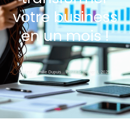
votre business
en un mois !
Auteur :
Emilie Dupuis
Posté le
janvier 8, 2025