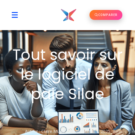
COMPARER
Tout savoir sur
le logiciel de
paie Silae
Auteur :
Claire Muller
Posté le
mai 1, 2025