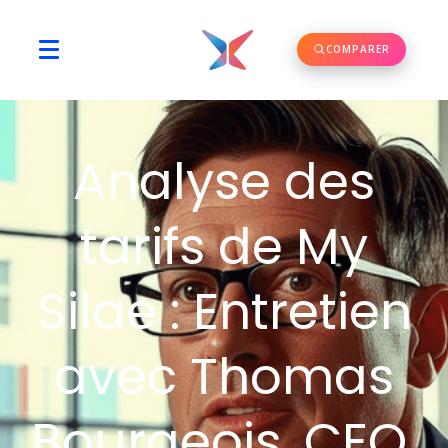
COMPARER
Analyse des
tarifs de My
Silae : Entretien
avec Thomas
Bourgeois, CEO,