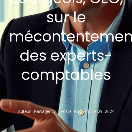
sur le
mécontentemen
des experts-
comptables
Auteur :
Kawagency
Posté le
novembre 29, 2024