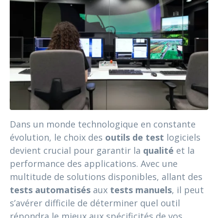
Dans un monde technologique en constante
évolution, le choix des
outils de test
logiciels
devient crucial pour garantir la
qualité
et la
performance des applications. Avec une
multitude de solutions disponibles, allant des
tests automatisés
aux
tests manuels
, il peut
s’avérer difficile de déterminer quel outil
répondra le mieux aux spécificités de vos