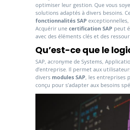
optimiser leur gestion. Que vous soye
solutions adaptés à divers besoins. Ce
fonctionnalités SAP
exceptionnelles, q
Acquérir une
certification SAP
peut ég
avec des éléments clés et des ressourc
Qu’est-ce que le logic
SAP, acronyme de Systems, Application
d’entreprise. Il permet aux utilisate
divers
modules SAP
, les entreprises 
conçu pour s’adapter aux besoins spé