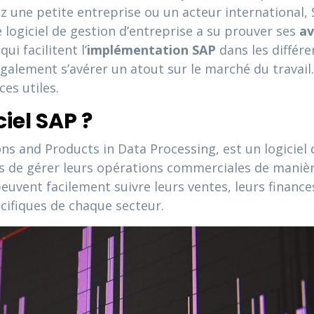
z une petite entreprise ou un acteur international,
 logiciel de gestion d’entreprise a su prouver ses
av
ui facilitent l’
implémentation SAP
dans les différe
alement s’avérer un atout sur le marché du travail.
es utiles.
iel SAP ?
s and Products in Data Processing, est un logiciel 
urs de gérer leurs opérations commerciales de manièr
peuvent facilement suivre leurs ventes, leurs finances,
cifiques de chaque secteur.