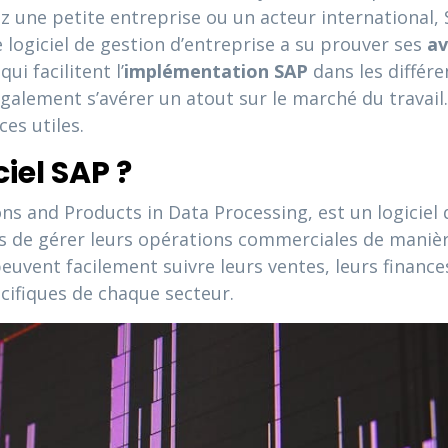
z une petite entreprise ou un acteur international,
 logiciel de gestion d’entreprise a su prouver ses
av
ui facilitent l’
implémentation SAP
dans les différe
alement s’avérer un atout sur le marché du travail.
es utiles.
iel SAP ?
s and Products in Data Processing, est un logiciel 
urs de gérer leurs opérations commerciales de manièr
peuvent facilement suivre leurs ventes, leurs finances,
cifiques de chaque secteur.