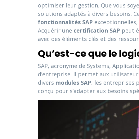
optimiser leur gestion. Que vous soye
solutions adaptés à divers besoins. Ce
fonctionnalités SAP
exceptionnelles, q
Acquérir une
certification SAP
peut ég
avec des éléments clés et des ressourc
Qu’est-ce que le logic
SAP, acronyme de Systems, Application
d’entreprise. Il permet aux utilisate
divers
modules SAP
, les entreprises 
conçu pour s’adapter aux besoins spé