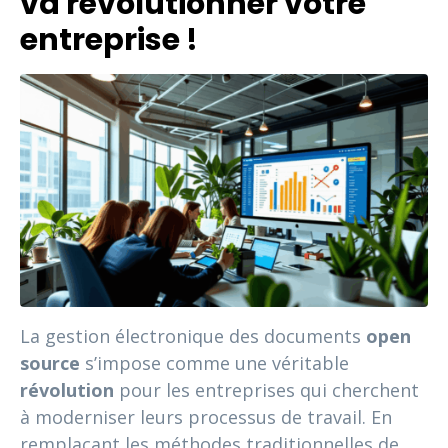
va révolutionner votre
entreprise !
La gestion électronique des documents
open
source
s’impose comme une véritable
révolution
pour les entreprises qui cherchent
à moderniser leurs processus de travail. En
remplaçant les méthodes traditionnelles de