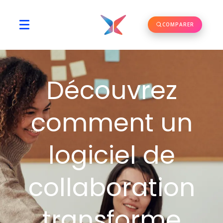
COMPARER
Découvrez
comment un
logiciel de
collaboration
transforme