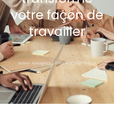
votre façon de
travailler
Auteur :
Kawagency
Posté le
octobre 8, 2024