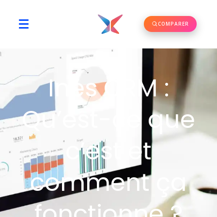
COMPARER
Ines CRM :
Qu’est-ce que
c’est et
comment ça
fonctionne ?