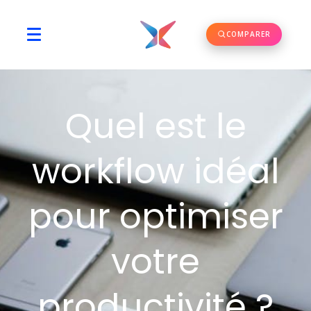
COMPARER
Quel est le
workflow idéal
pour optimiser
votre
productivité ?