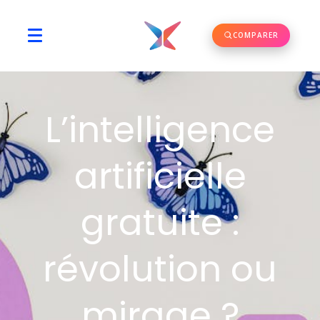
COMPARER
L’intelligence
artificielle
gratuite :
révolution ou
mirage ?