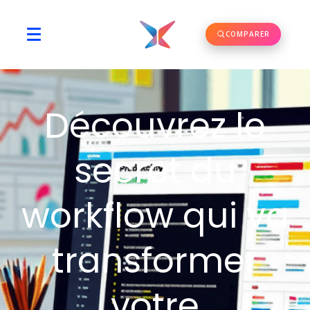
COMPARER
Découvrez le
secret du
workflow qui va
transformer
votre