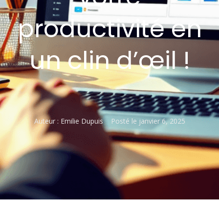
productivité en
un clin d’œil !
Auteur :
Emilie Dupuis
Posté le
janvier 6, 2025