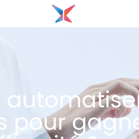
G
automatiser
s pour gagn