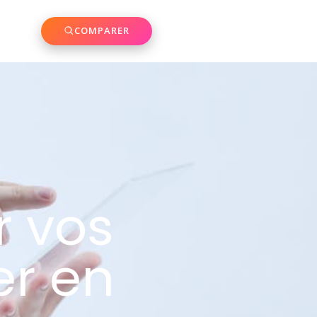
COMPARER
 vos
er en