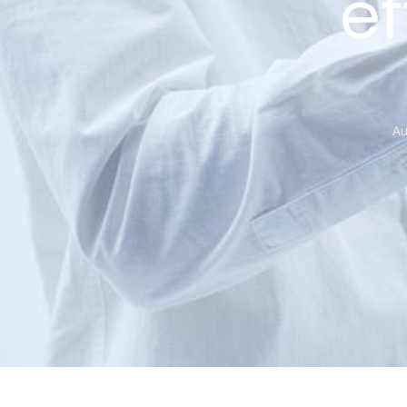
ef
Au