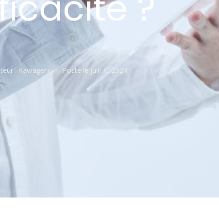
ficacité ?
teur :
Kawagency
Posté le
juin 6, 2024