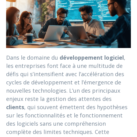
Dans le domaine du
développement logiciel
,
les entreprises font face à une multitude de
défis qui s’intensifient avec l’accélération des
cycles de développement et l’émergence de
nouvelles technologies. L’un des principaux
enjeux reste la gestion des attentes des
clients
, qui souvent émettent des hypothèses
sur les fonctionnalités et le fonctionnement
des logiciels sans une compréhension
complète des limites techniques. Cette