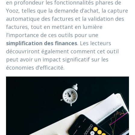
en profondeur les fonctionnalités phares de
Yooz, telles que la demande d’achat, la capture
automatique des factures et la validation des
factures, tout en mettant en lumière
l’importance de ces outils pour une
simplification des finances
. Les lecteurs
découvriront également comment cet outil
peut avoir un impact significatif sur les
économies d’efficacité.