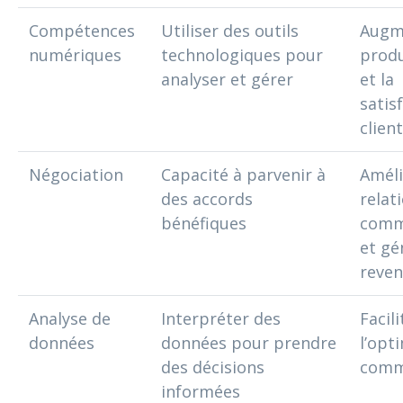
Compétences
Utiliser des outils
Augm
numériques
technologiques pour
produ
analyser et gérer
et la
satis
client
Négociation
Capacité à parvenir à
Améli
des accords
relat
bénéfiques
comm
et gé
reve
Analyse de
Interpréter des
Facili
données
données pour prendre
l’opt
des décisions
comm
informées