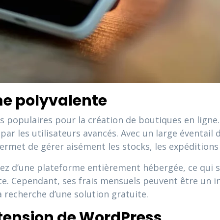
rme polyvalente
s populaires pour la création de boutiques en ligne. S
ar les utilisateurs avancés. Avec un large éventail
permet de gérer aisément les stocks, les expéditions
ez d’une plateforme entièrement hébergée, ce qui si
te. Cependant, ses frais mensuels peuvent être un 
la recherche d’une solution gratuite.
tension de WordPress