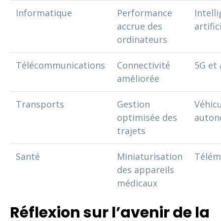
Informatique
Performance
Intell
accrue des
artific
ordinateurs
Télécommunications
Connectivité
5G et 
améliorée
Transports
Gestion
Véhicu
optimisée des
auto
trajets
Santé
Miniaturisation
Télém
des appareils
médicaux
Réflexion sur l’avenir de la