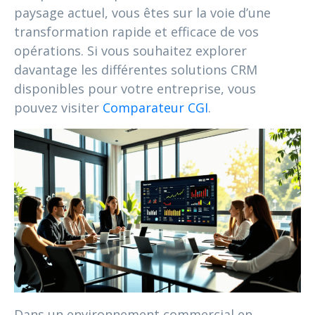
paysage actuel, vous êtes sur la voie d’une
transformation rapide et efficace de vos
opérations. Si vous souhaitez explorer
davantage les différentes solutions CRM
disponibles pour votre entreprise, vous
pouvez visiter
Comparateur CGI
.
Dans un environnement commercial en