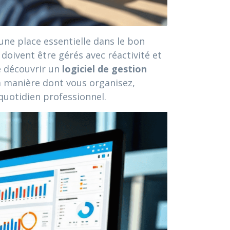
ne place essentielle dans le bon
oivent être gérés avec réactivité et
de découvrir un
logiciel de gestion
a manière dont vous organisez,
quotidien professionnel.