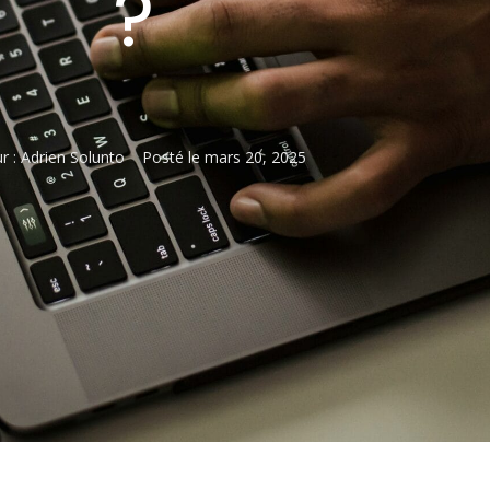
?
r :
Adrien Solunto
Posté le
mars 20, 2025