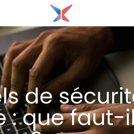
G
els de sécuri
 : que faut-i