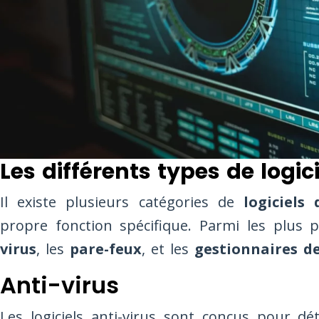
Les différents types de logic
Il existe plusieurs catégories de
logiciels 
propre fonction spécifique. Parmi les plus 
virus
, les
pare-feux
, et les
gestionnaires d
Anti-virus
Les logiciels anti-virus sont conçus pour dét