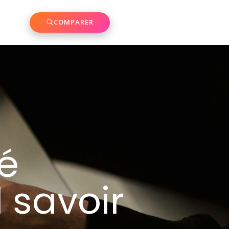
COMPARER
té
l savoir