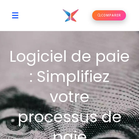
COMPARER
Logiciel de paie
: Simplifiez
votre
processus de
paie