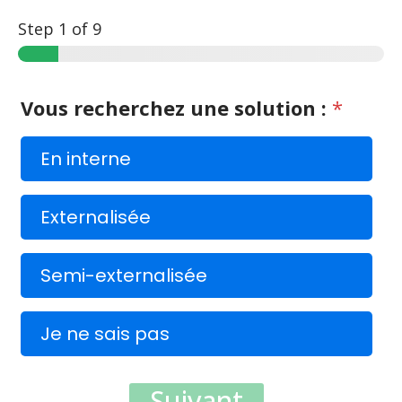
Step
1
of 9
Vous recherchez une solution :
*
En interne
Externalisée
Semi-externalisée
Je ne sais pas
Suivant