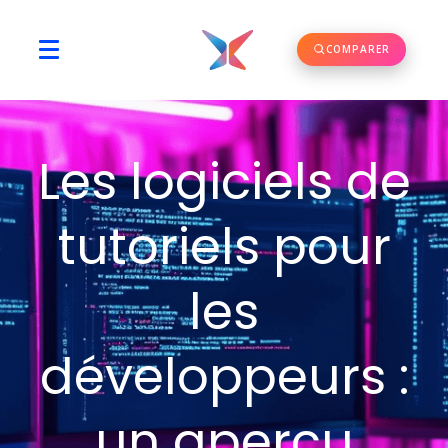
COMPARER
Les logiciels de
tutoriels pour
les
développeurs :
un aperçu