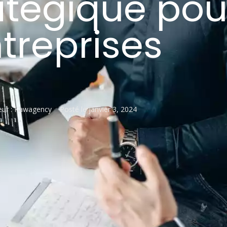
atégique pou
treprises
ur :
Kawagency
Posté le
janvier 3, 2024