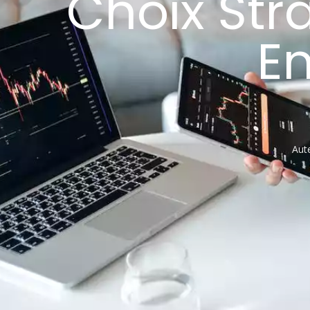
Choix Str
En
Aute