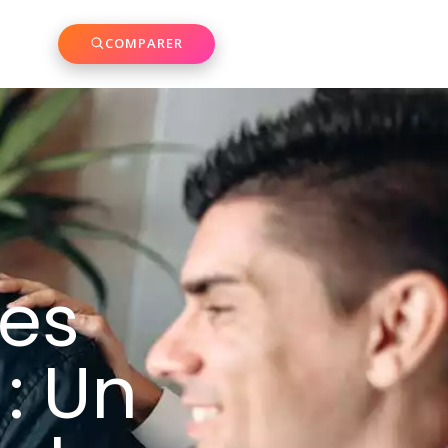
COMPARER
des
: Un