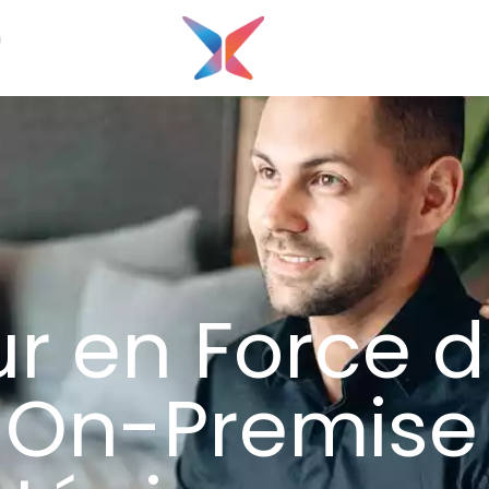
G
ur en Force 
 On-Premise 