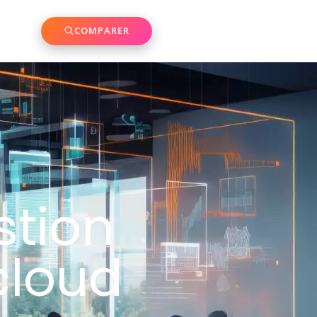
COMPARER
stion
cloud