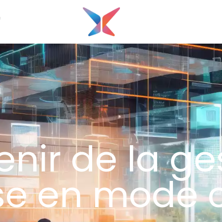
G
venir de la ge
ise en mode 