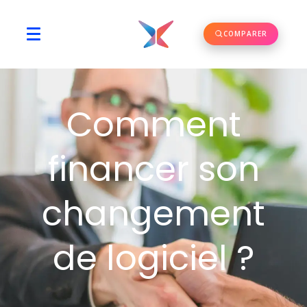
COMPARER
Comment
financer son
changement
de logiciel ?