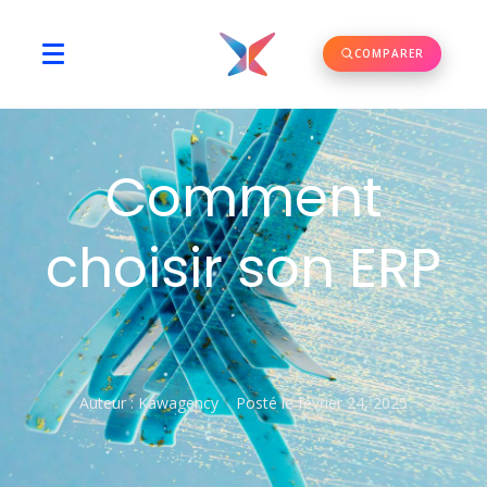
COMPARER
Comment
choisir son ERP
Auteur :
Kawagency
Posté le
février 24, 2025