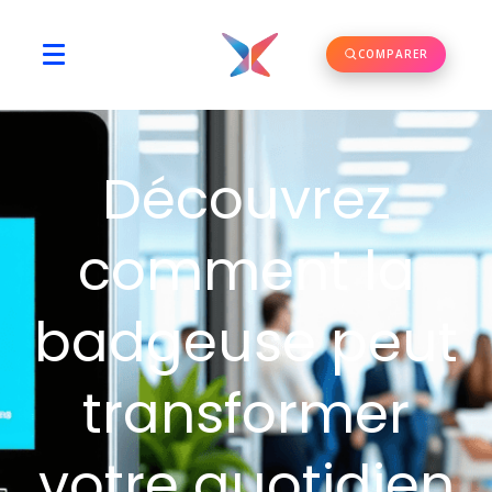
COMPARER
Découvrez
comment la
badgeuse peut
transformer
votre quotidien