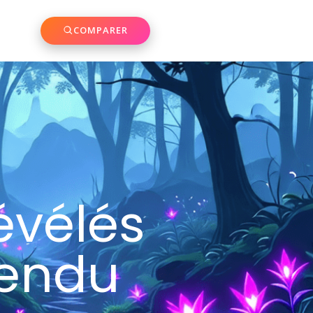
COMPARER
évélés
tendu