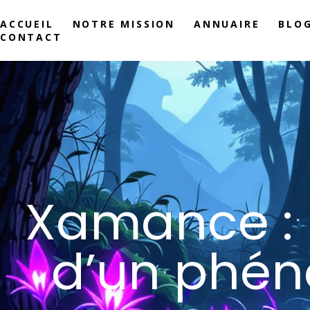
ACCUEIL
NOTRE MISSION
ANNUAIRE
BLO
CONTACT
Xamance : l
d’un phén