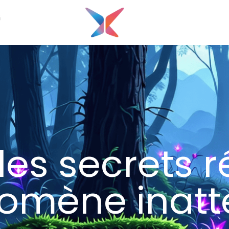
G
es secrets r
omène inat