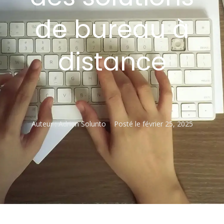
de bureau à
distance
Auteur :
Adrien Solunto
Posté le
février 25, 2025