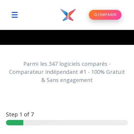
COMPARER
Parmi les
347
logiciels comparés -
Comparateur Indépendant #1 - 100% Gratuit
& Sans engagement
Step
1
of 7