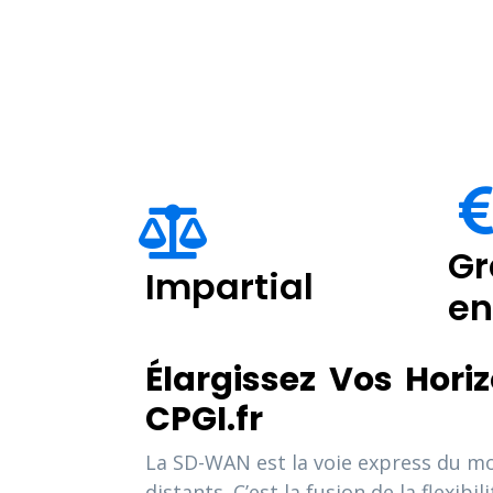
Gr
Impartial
e
Élargissez Vos Hor
CPGI.fr
La SD-WAN est la voie express du mo
distants. C’est la fusion de la flexib