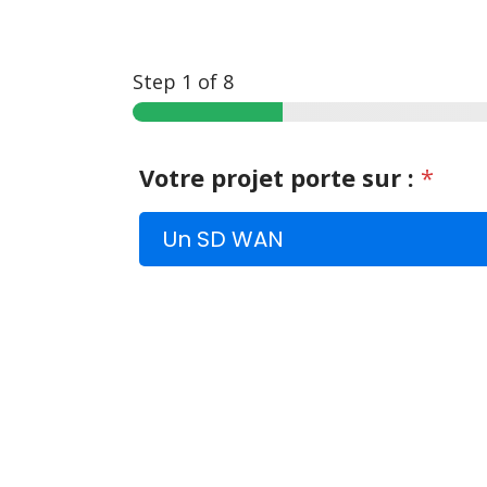
Step
1
of 8
Votre projet porte sur :
*
Un SD WAN