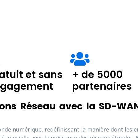
atuit et sans
+ de 5000
ngagement
partenaires
izons Réseau avec la SD-W
nde numérique, redéfinissant la manière dont les en
ilité logicielle avec la puissance des réseaux étendus.