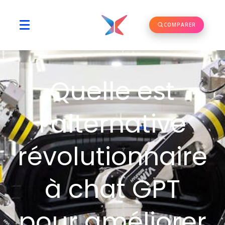
COMPARER
Quelle est
l’alternative
révolutionnaire
à chat GPT
pour améliorer