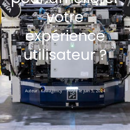
votre
expérience
utilisateur ?
Auteur :
Kawagency
Posté le
juin 5, 2024