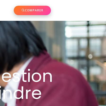
COMPARER
estion
eindre