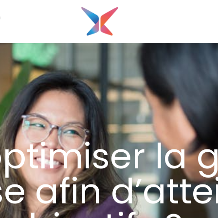
G
timiser la g
se afin d’att