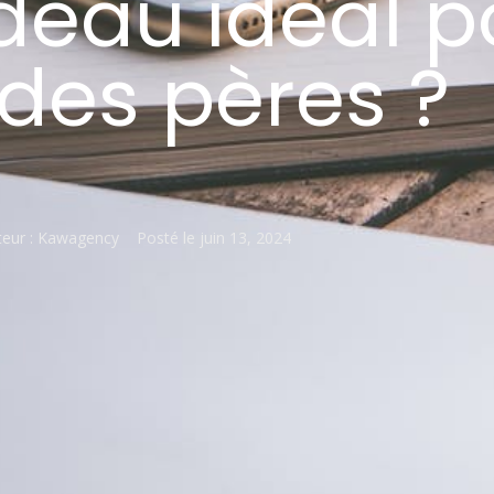
deau idéal p
 des pères ?
eur :
Kawagency
Posté le
juin 13, 2024