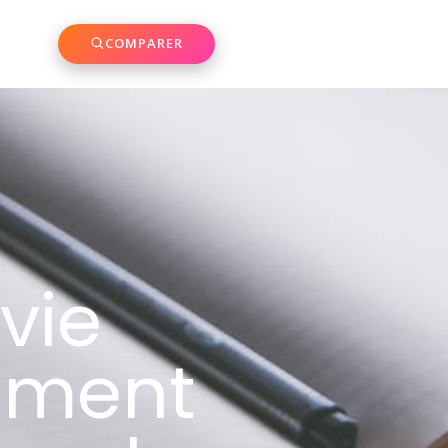
COMPARER
vie
lement