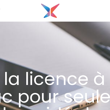
G
la licence à 
ac pour seu