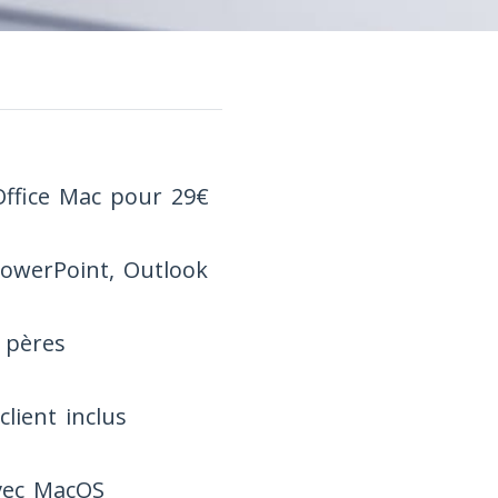
’Office Mac pour 29€
 PowerPoint, Outlook
 pères
lient inclus
avec MacOS