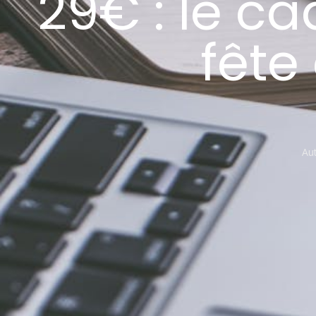
29€ : le ca
fête
Aut