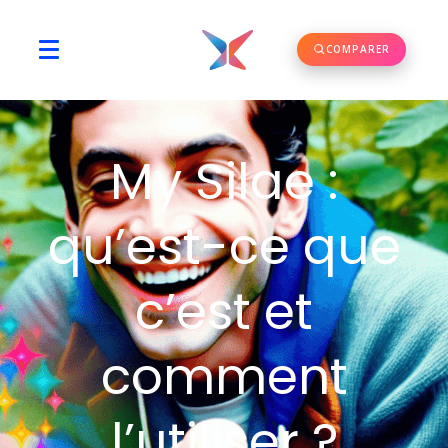
COMPARER
My Silae :
qu’est-ce que
c’est et
comment
l’utiliser ?