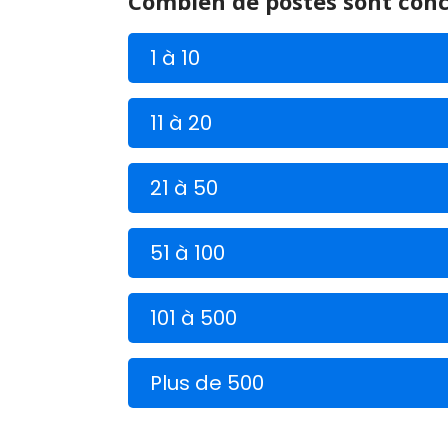
Combien de postes sont con
1 à 10
11 à 20
21 à 50
51 à 100
101 à 500
Plus de 500