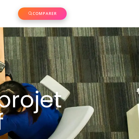
COMPARER
projet
f