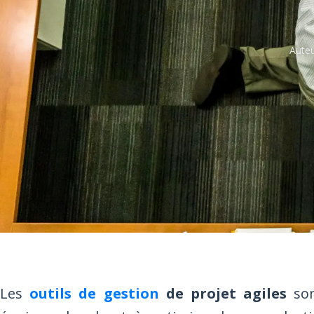
Auteu
Les
outils de gestion
de projet agiles
son