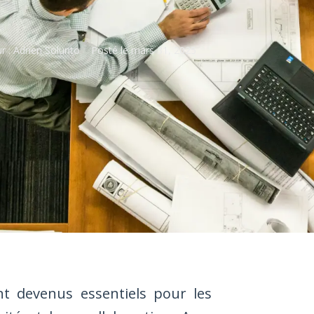
r :
Adrien Solunto
Posté le
mars 31, 2025
t devenus essentiels pour les