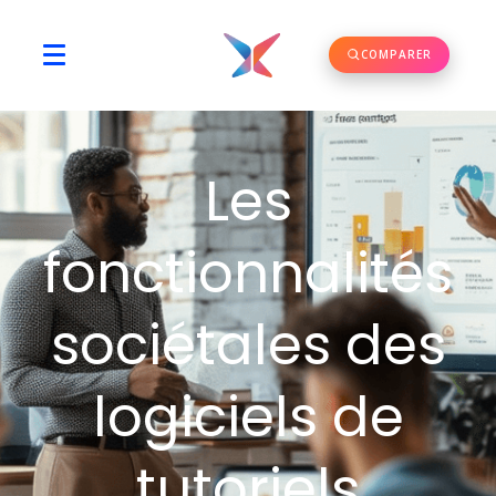
COMPARER
Les
fonctionnalités
sociétales des
logiciels de
tutoriels