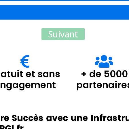
Suivant
atuit et sans
+ de 5000
engagement
partenaire
otre Succès avec une Infrast
GI.fr