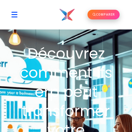
COMPARER
Découvrez
comment ifs
erp peut
transformer
votre